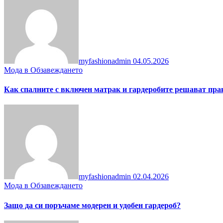
myfashionadmin
04.05.2026
Мода в Обзавеждането
Как спалните с включен матрак и гардеробите решават пра
myfashionadmin
02.04.2026
Мода в Обзавеждането
Защо да си поръчаме модерен и удобен гардероб?