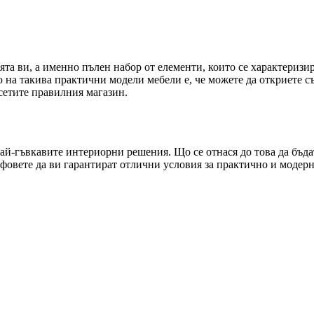
хнята ви, а именно пълен набор от елементи, които се характеризи
о на такива практични модели мебели е, че можете да откриете 
осетите правилния магазин.
ай-гъвкавите интериорни решения. Що се отнася до това да бъда
афовете да ви гарантират отлични условия за практично и модерн