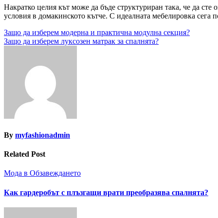
Накратко целия кът може да бъде структуриран така, че да сте
условия в домакинското кътче. С идеалната мебелировка сега п
Навигация
Защо да изберем модерна и практична модулна секция?
Защо да изберем луксозен матрак за спалнята?
By
myfashionadmin
Related Post
Мода в Обзавеждането
Как гардеробът с плъзгащи врати преобразява спалнята?