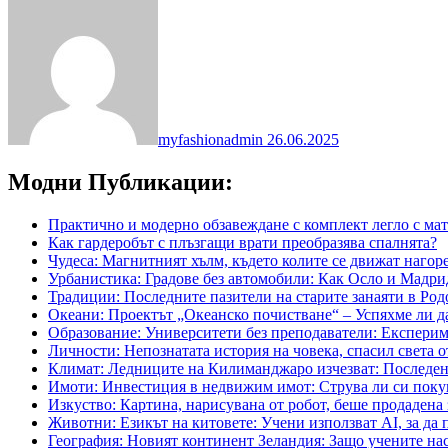
myfashionadmin
26.06.2025
Модни Публикации:
Практично и модерно обзавеждане с комплект легло с мат
Как гардеробът с плъзгащи врати преобразява спалнята?
Чудеса: Магнитният хълм, където колите се движат нагор
Урбанистика: Градове без автомобили: Как Осло и Мадр
Традиции: Последните пазители на старите занаяти в Род
Океани: Проектът „Океанско почистване“ – Успяхме ли д
Образование: Университети без преподаватели: Експерим
Личности: Непознатата история на човека, спасил света о
Климат: Ледниците на Килиманджаро изчезват: Последен
Имоти: Инвестиция в недвижим имот: Струва ли си покуп
Изкуство: Картина, нарисувана от робот, беше продадена
Животни: Езикът на китовете: Учени използват AI, за да 
География: Новият континент Зеландия: Защо учените нас