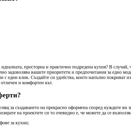
а идеалната, просторна и практично подредена кухня? В случай, 
пълно задоволява вашите приоритети и предпочитания за едно мо
и с един клик. Създайте си удобства, които напълно покриват и
 отличен и комфортен кът.
оферти?
елящ за създаването на прекрасно оформена според нуждите ви з
изирате на проектите си то очевидно е, че можете да се възползва
фове за кухни;