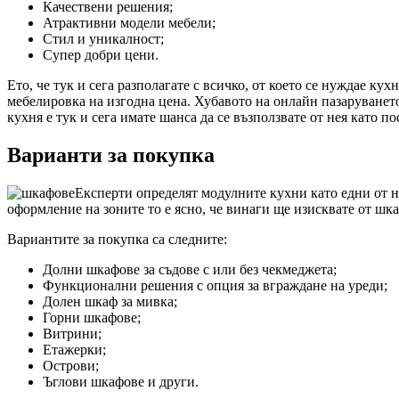
Качествени решения;
Атрактивни модели мебели;
Стил и уникалност;
Супер добри цени.
Ето, че тук и сега разполагате с всичко, от което се нуждае ку
мебелировка на изгодна цена. Хубавото на онлайн пазаруванет
кухня е тук и сега имате шанса да се възползвате от нея като п
Варианти за покупка
Експерти определят модулните кухни като едни от н
оформление на зоните то е ясно, че винаги ще изисквате от шк
Вариантите за покупка са следните:
Долни шкафове за съдове с или без чекмеджета;
Функционални решения с опция за вграждане на уреди;
Долен шкаф за мивка;
Горни шкафове;
Витрини;
Етажерки;
Острови;
Ъглови шкафове и други.