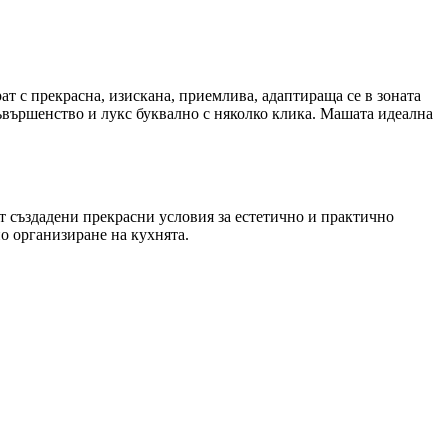
рат с прекрасна, изискана, приемлива, адаптираща се в зоната
съвършенство и лукс буквално с няколко клика. Машата идеална
т създадени прекрасни условия за естетично и практично
о организиране на кухнята.