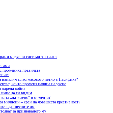
рак и модулни системи за спалня
е сами
ид промениха правилата
опите
а намалим пластмасовото петно в Пасифика?
ентът, който променя начина на учене
т ядрена война
 шанс да ги видим
ката „на зелено“ в момента?
 за милиони – край на човешката креативност?
преведат песните им
тояват за признаването му