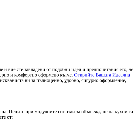
че и вие сте завладени от подобни идеи и предпочитания ето, че
дерно и комфортно оформено кътче.
Открийте Вашата Идеална
зискванията ви за пълноценно, удобно, сигурно оформление,
она. Цените при модулните системи за обзавеждане на кухни са
те от: