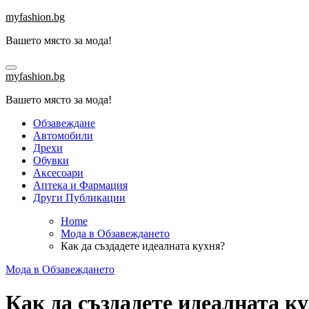
Skip
myfashion.bg
to
Вашето място за мода!
content
myfashion.bg
Вашето място за мода!
Обзавеждане
Автомобили
Дрехи
Обувки
Аксесоари
Аптека и Фармация
Други Публикации
Home
Мода в Обзавеждането
Как да създадете идеалната кухня?
Мода в Обзавеждането
Как да създадете идеалната к