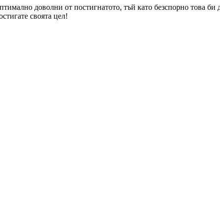
 оптимално доволни от постигнатото, тъй като безспорно това б
остигате своята цел!