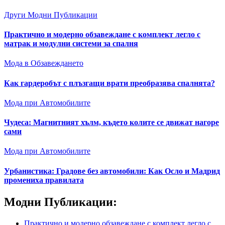
Други Модни Публикации
Практично и модерно обзавеждане с комплект легло с
матрак и модулни системи за спалня
Мода в Обзавеждането
Как гардеробът с плъзгащи врати преобразява спалнята?
Мода при Автомобилите
Чудеса: Магнитният хълм, където колите се движат нагоре
сами
Мода при Автомобилите
Урбанистика: Градове без автомобили: Как Осло и Мадрид
промениха правилата
Модни Публикации:
Практично и модерно обзавеждане с комплект легло с