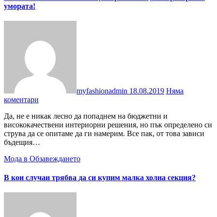
умората!
myfashionadmin
18.08.2019
Няма
коментари
Да, не е никак лесно да попаднем на бюджетни и
висококачествени интериорни решения, но пък определено си
струва да се опитаме да ги намерим. Все пак, от това зависи
бъдещия…
Мода в Обзавеждането
В кои случаи трябва да си купим малка холна секция?