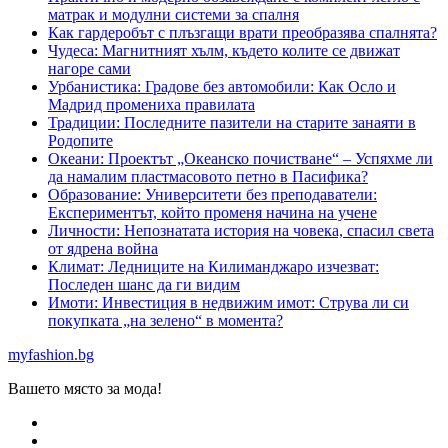
матрак и модулни системи за спалня
Как гардеробът с плъзгащи врати преобразява спалнята?
Чудеса: Магнитният хълм, където колите се движат
нагоре сами
Урбанистика: Градове без автомобили: Как Осло и
Мадрид промениха правилата
Традиции: Последните пазители на старите занаяти в
Родопите
Океани: Проектът „Океанско почистване“ – Успяхме ли
да намалим пластмасовото петно в Пасифика?
Образование: Университети без преподаватели:
Експериментът, който променя начина на учене
Личности: Непознатата история на човека, спасил света
от ядрена война
Климат: Ледниците на Килиманджаро изчезват:
Последен шанс да ги видим
Имоти: Инвестиция в недвижим имот: Струва ли си
покупката „на зелено“ в момента?
myfashion.bg
Вашето място за мода!