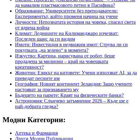
да намалим пластмасовото петно в Пасифика?
Образование: Университети без преподаватели:
Експериментът, който променя начина на учене
Личности: Непознатата история на човека, спасил света
от ядрена война
Климат: Ледниците на Килиманджаро изчезват:
Последен шанс да ги видим
Имоти: Инвестиция в недвижим имот: Струва ли си
покупката „на зелено“ в момента?
Изкуство: Картина, нарисувана от робот, беше
продадена за милиони – край на човешката
креативност?
Животни: Езикът на китовете: Учени използват AI, за да
преведат песните им
География: Новият континент Зеландия: Защо учените
настояват за признаването му
Бъдещето на парите: Краят на физическите банки?
Астрономия: Слънчево затъмнение 2026 – Къде ще е
най-добрата гледка?
Модни Категории:
Аптека и Фармация
Други Модни Публикации