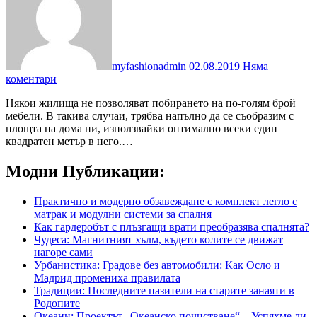
myfashionadmin
02.08.2019
Няма
коментари
Някои жилища не позволяват побирането на по-голям брой
мебели. В такива случаи, трябва напълно да се съобразим с
площта на дома ни, използвайки оптимално всеки един
квадратен метър в него.…
Модни Публикации:
Практично и модерно обзавеждане с комплект легло с
матрак и модулни системи за спалня
Как гардеробът с плъзгащи врати преобразява спалнята?
Чудеса: Магнитният хълм, където колите се движат
нагоре сами
Урбанистика: Градове без автомобили: Как Осло и
Мадрид промениха правилата
Традиции: Последните пазители на старите занаяти в
Родопите
Океани: Проектът „Океанско почистване“ – Успяхме ли