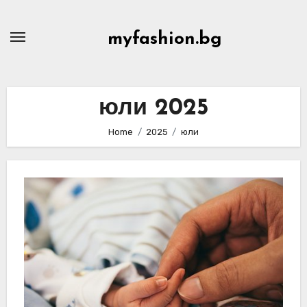
Skip
to
myfashion.bg
content
юли 2025
Home
2025
юли