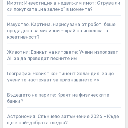
Имоти: Инвестиция в недвижим имот: Струва ли
си покупката „на зелено“ в момента?
Изкуство: Картина, нарисувана от робот, беше
продадена за милиони – край на човешката
креативност?
Животни: Езикът на китовете: Учени използват
AI, за да преведат песните им
География: Новият континент Зеландия: Защо
учените настояват за признаването му
Бъдещето на парите: Краят на физическите
банки?
Астрономия: Слънчево затъмнение 2026 – Къде
ще е най-добрата гледка?