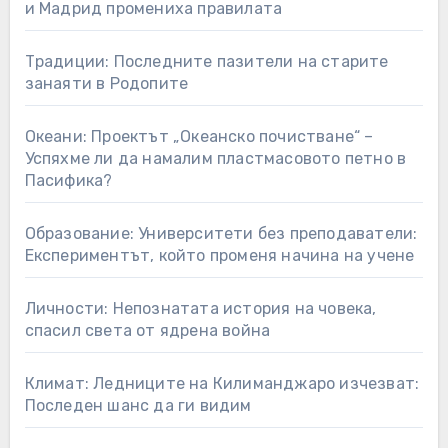
и Мадрид промениха правилата
Традиции: Последните пазители на старите
занаяти в Родопите
Океани: Проектът „Океанско почистване“ –
Успяхме ли да намалим пластмасовото петно в
Пасифика?
Образование: Университети без преподаватели:
Експериментът, който променя начина на учене
Личности: Непознатата история на човека,
спасил света от ядрена война
Климат: Ледниците на Килиманджаро изчезват:
Последен шанс да ги видим