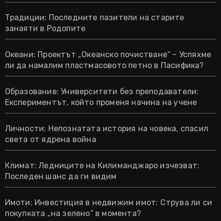
Традиции: Последните пазители на старите
занаяти в Родопите
Океани: Проектът „Океанско почистване“ – Успяхме
ли да намалим пластмасовото петно в Пасифика?
Образование: Университети без преподаватели:
Експериментът, който променя начина на учене
Личности: Непознатата история на човека, спасил
света от ядрена война
Климат: Ледниците на Килиманджаро изчезват:
Последен шанс да ги видим
Имоти: Инвестиция в недвижим имот: Струва ли си
покупката „на зелено“ в момента?