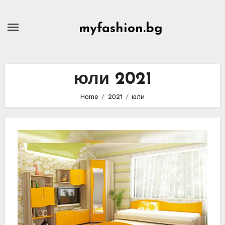
Skip
to
myfashion.bg
content
юли 2021
Home
2021
юли