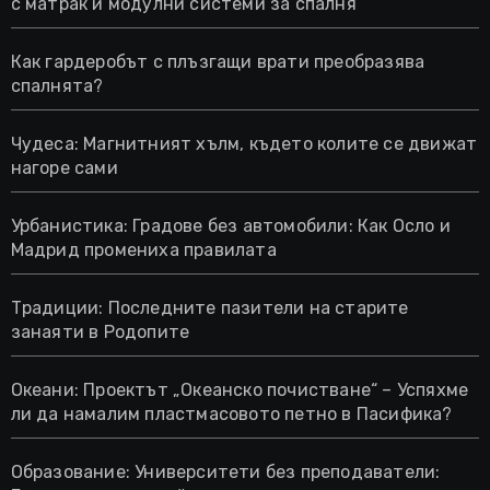
с матрак и модулни системи за спалня
Как гардеробът с плъзгащи врати преобразява
спалнята?
Чудеса: Магнитният хълм, където колите се движат
нагоре сами
Урбанистика: Градове без автомобили: Как Осло и
Мадрид промениха правилата
Традиции: Последните пазители на старите
занаяти в Родопите
Океани: Проектът „Океанско почистване“ – Успяхме
ли да намалим пластмасовото петно в Пасифика?
Образование: Университети без преподаватели: