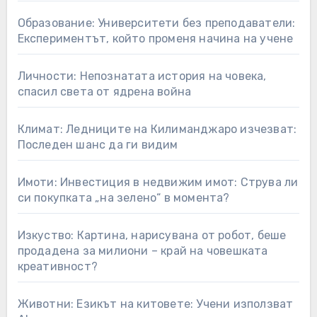
Образование: Университети без преподаватели:
Експериментът, който променя начина на учене
Личности: Непознатата история на човека,
спасил света от ядрена война
Климат: Ледниците на Килиманджаро изчезват:
Последен шанс да ги видим
Имоти: Инвестиция в недвижим имот: Струва ли
си покупката „на зелено“ в момента?
Изкуство: Картина, нарисувана от робот, беше
продадена за милиони – край на човешката
креативност?
Животни: Езикът на китовете: Учени използват