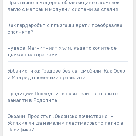
Практично и модерно обзавеждане с комплект
легло с матрак и модулни системи за спалня
Как гардеробът с плъзгащи врати преобразява
спалнята?
Чудеса: Магнитният хълм, където колите се
движат нагоре сами
Урбанистика: Градове без автомобили: Как Осло
и Мадрид промениха правилата
Традиции: Последните пазители на старите
занаяти в Родопите
Океани: Проектът „Океанско почистване“ –
Успяхме ли да намалим пластмасовото петно в
Пасифика?