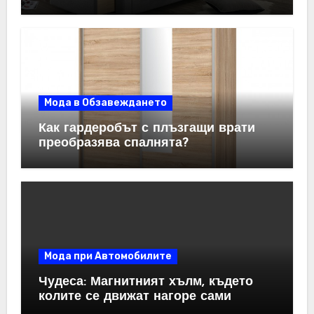
системи за спалня
Мода в Обзавеждането
Как гардеробът с плъзгащи врати
преобразява спалнята?
Мода при Автомобилите
Чудеса: Магнитният хълм, където
колите се движат нагоре сами