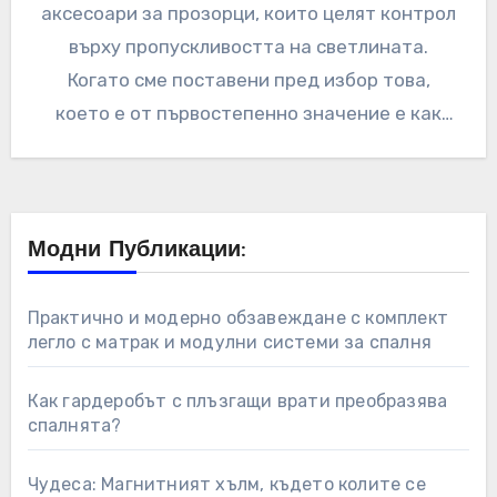
аксесоари за прозорци, които целят контрол
върху пропускливостта на светлината.
Когато сме поставени пред избор това,
което е от първостепенно значение е как
да…
Модни Публикации:
Практично и модерно обзавеждане с комплект
легло с матрак и модулни системи за спалня
Как гардеробът с плъзгащи врати преобразява
спалнята?
Чудеса: Магнитният хълм, където колите се