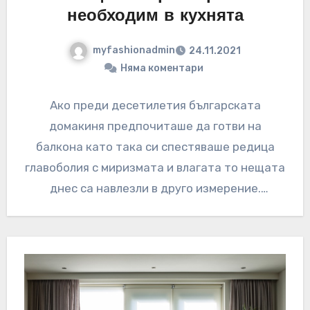
необходим в кухнята
myfashionadmin
24.11.2021
Няма коментари
Ако преди десетилетия българската
домакиня предпочиташе да готви на
балкона като така си спестяваше редица
главоболия с миризмата и влагата то нещата
днес са навлезли в друго измерение.
Пространството за…