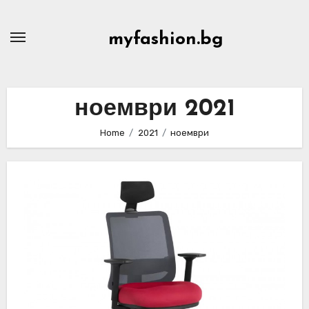
Skip
to
myfashion.bg
content
ноември 2021
Home
2021
ноември