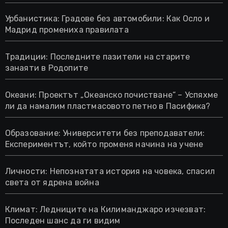
Урбанистика: Градове без автомобили: Как Осло и
Мадрид промениха правилата
Традиции: Последните пазители на старите
занаяти в Родопите
Океани: Проектът „Океанско почистване“ – Успяхме
ли да намалим пластмасовото петно в Пасифика?
Образование: Университети без преподаватели:
Експериментът, който променя начина на учене
Личности: Непознатата история на човека, спасил
света от ядрена война
Климат: Ледниците на Килиманджаро изчезват:
Последен шанс да ги видим