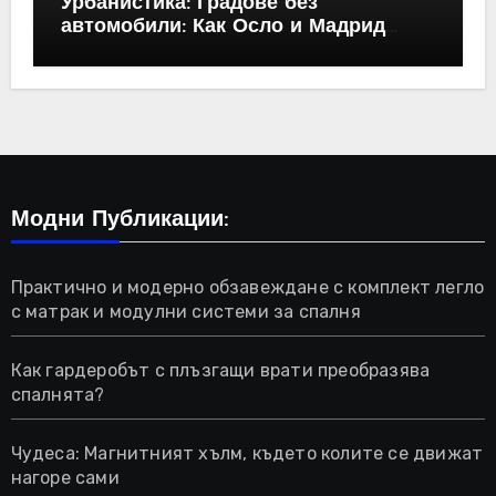
Урбанистика: Градове без
автомобили: Как Осло и Мадрид
промениха правилата
Модни Публикации:
Практично и модерно обзавеждане с комплект легло
с матрак и модулни системи за спалня
Как гардеробът с плъзгащи врати преобразява
спалнята?
Чудеса: Магнитният хълм, където колите се движат
нагоре сами