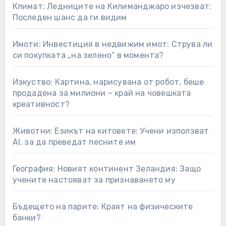
Климат: Ледниците на Килиманджаро изчезват:
Последен шанс да ги видим
Имоти: Инвестиция в недвижим имот: Струва ли
си покупката „на зелено“ в момента?
Изкуство: Картина, нарисувана от робот, беше
продадена за милиони – край на човешката
креативност?
Животни: Езикът на китовете: Учени използват
AI, за да преведат песните им
География: Новият континент Зеландия: Защо
учените настояват за признаването му
Бъдещето на парите: Краят на физическите
банки?