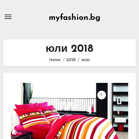
Skip
to
myfashion.bg
content
юли 2018
Home
2018
юли