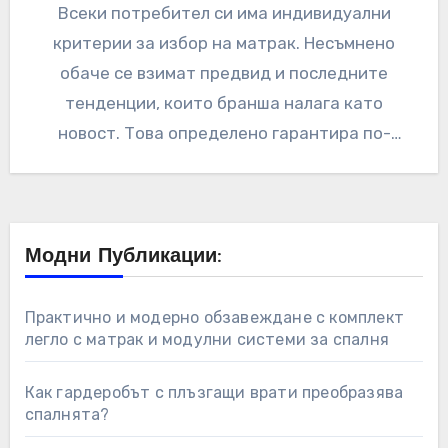
Всеки потребител си има индивидуални
критерии за избор на матрак. Несъмнено
обаче се взимат предвид и последните
тенденции, които бранша налага като
новост. Това определено гарантира по-
високо качество, безупречно спокойствие…
Модни Публикации:
Практично и модерно обзавеждане с комплект
легло с матрак и модулни системи за спалня
Как гардеробът с плъзгащи врати преобразява
спалнята?