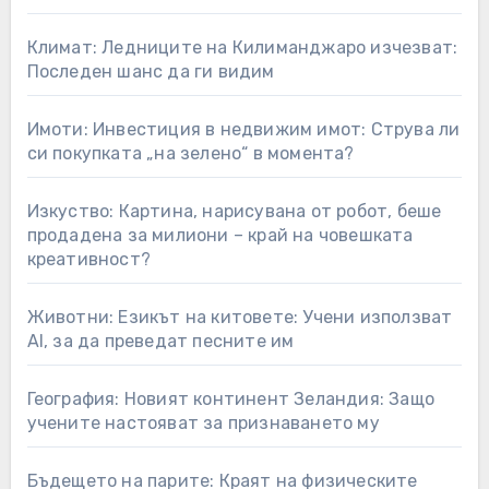
Климат: Ледниците на Килиманджаро изчезват:
Последен шанс да ги видим
Имоти: Инвестиция в недвижим имот: Струва ли
си покупката „на зелено“ в момента?
Изкуство: Картина, нарисувана от робот, беше
продадена за милиони – край на човешката
креативност?
Животни: Езикът на китовете: Учени използват
AI, за да преведат песните им
География: Новият континент Зеландия: Защо
учените настояват за признаването му
Бъдещето на парите: Краят на физическите