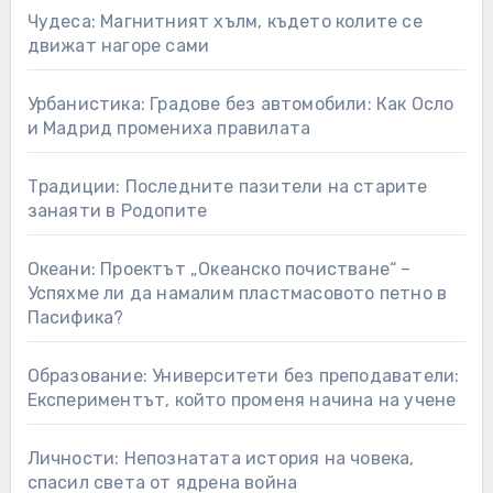
Чудеса: Магнитният хълм, където колите се
движат нагоре сами
Урбанистика: Градове без автомобили: Как Осло
и Мадрид промениха правилата
Традиции: Последните пазители на старите
занаяти в Родопите
Океани: Проектът „Океанско почистване“ –
Успяхме ли да намалим пластмасовото петно в
Пасифика?
Образование: Университети без преподаватели:
Експериментът, който променя начина на учене
Личности: Непознатата история на човека,
спасил света от ядрена война